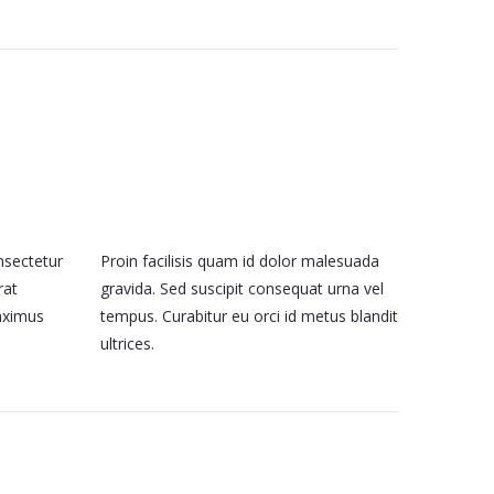
nsectetur
Proin facilisis quam id dolor malesuada
rat
gravida. Sed suscipit consequat urna vel
aximus
tempus. Curabitur eu orci id metus blandit
ultrices.