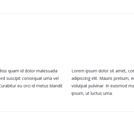
ilisis quam id dolor malesuada
Lorem ipsum dolor sit amet, co
Sed suscipit consequat urna vel
adipiscing elit. Mauris pretium, e
urabitur eu orci id metus blandit
volutpat pulvinar. In euismod m
ipsum, ut luctus urna.